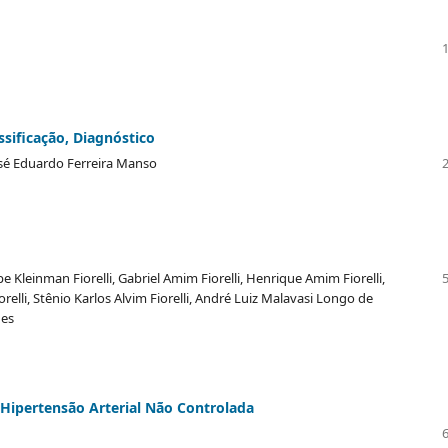
ssificação, Diagnóstico
osé Eduardo Ferreira Manso
lipe Kleinman Fiorelli, Gabriel Amim Fiorelli, Henrique Amim Fiorelli,
lli, Stênio Karlos Alvim Fiorelli, André Luiz Malavasi Longo de
ues
Hipertensão Arterial Não Controlada