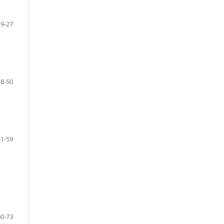
19-27
28-50
51-59
60-73